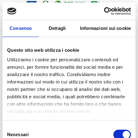
Consenso
Dettagli
Informazioni sui cookie
SOON THEY WILL BE PUBLISHED AND YOU WILL BE
Questo sito web utilizza i cookie
ABLE TO DOWNLOAD THE GUIDELINES
Utilizziamo i cookie per personalizzare contenuti ed
annunci, per fornire funzionalità dei social media e per
analizzare il nostro traffico. Condividiamo inoltre
informazioni sul modo in cui utilizza il nostro sito con i
nostri partner che si occupano di analisi dei dati web,
pubblicità e social media, i quali potrebbero combinarle
con altre informazioni che ha fornito loro o che hanno
raccolto dal suo utilizzo dei loro servizi.
Initiative carried out within the Project (PASPAR_GOAT),
Selezione
Necessari
del
co-financed by the FEASR – OPERATION