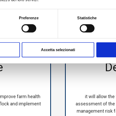
 achieve these objectiv
Preferenze
Statistiche
eveloped in the follow
Accetta selezionati
e
D
o improve farm health
it will allow th
 flock and implement
assessment of the si
management risk fa