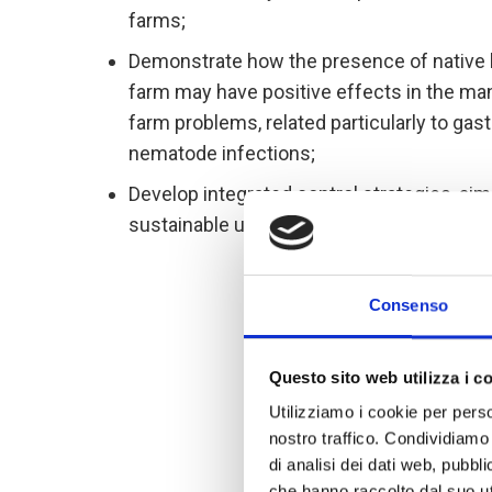
farms;
Demonstrate how the presence of native 
farm may have positive effects in the m
farm problems, related particularly to gast
nematode infections;
Develop integrated control strategies, aim
sustainable use of anthelmintic drugs.
Consenso
Questo sito web utilizza i c
Utilizziamo i cookie per perso
nostro traffico. Condividiamo 
di analisi dei dati web, pubbl
che hanno raccolto dal suo uti