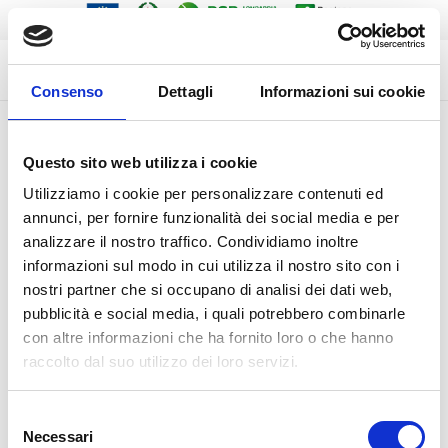
Consenso
Dettagli
Informazioni sui cookie
SOON THEY WILL BE PUBLISHED AND YOU WILL BE
Questo sito web utilizza i cookie
ABLE TO DOWNLOAD THE NEWS ON THE PROJECT
AND THE NOTICES ON THE EVENTS
Utilizziamo i cookie per personalizzare contenuti ed
annunci, per fornire funzionalità dei social media e per
analizzare il nostro traffico. Condividiamo inoltre
informazioni sul modo in cui utilizza il nostro sito con i
nostri partner che si occupano di analisi dei dati web,
pubblicità e social media, i quali potrebbero combinarle
con altre informazioni che ha fornito loro o che hanno
raccolto dal suo utilizzo dei loro servizi.
Selezione
Necessari
del
Initiative carried out within the Project (PASPAR_GOAT),