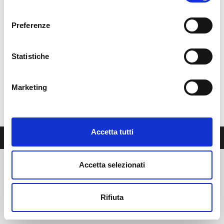
consenso
co-financed by the FEASR – OPERATION
Preferenze
1.2.01 – “Demonstration projects and information
actions” of the 2014-2020 Rural Development Program
of the Lombardy Region.
Statistiche
The project is carried out by the University of Milan.
Marketing
Program management authority: Lombardy Region
Accetta tutti
© 2023 Site Unimi/Paspar Goat Project |
Privacy Policy
Accetta selezionati
Rifiuta